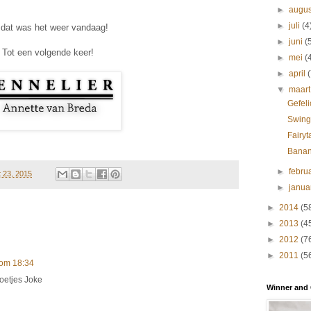
►
augu
►
juli
(4
 dat was het weer vandaag!
►
juni
(
Tot een volgende keer!
►
mei
(
►
april
▼
maar
Gefeli
Swing
Fairyt
Banan
►
febru
 23, 2015
►
janua
►
2014
(5
►
2013
(4
►
2012
(7
►
2011
(5
 om 18:34
oetjes Joke
Winner and