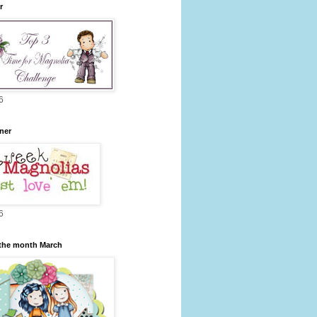
r
6
ner
6
 the month March