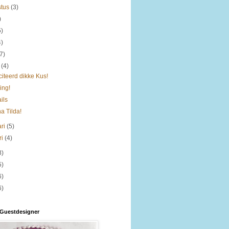
stus
(3)
)
5)
4)
(7)
t
(4)
citeerd dikke Kus!
ing!
ails
a Tilda!
ari
(5)
ri
(4)
8)
5)
6)
6)
 Guestdesigner