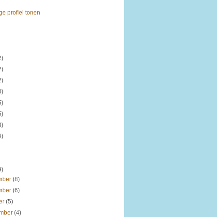
ge profiel tonen
2)
2)
2)
0)
5)
5)
3)
4)
9)
mber
(8)
mber
(6)
er
(5)
ember
(4)