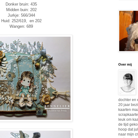
Donker bruin: 435
Midden buin: 202
Jurkje: 566/344
Huid: 252/619, en 202
Wangen: 689
Over mij
dochter en e
20 jaar bez
kaarten maa
scrapkaarte
leuk om kaa
de tijd geko
hoop dat ju
naar mijn cr