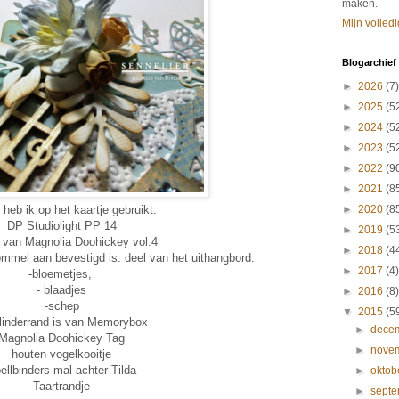
maken.
Mijn volledi
Blogarchief
►
2026
(7)
►
2025
(5
►
2024
(5
►
2023
(5
►
2022
(9
►
2021
(8
 heb ik op het kaartje gebruikt:
►
2020
(8
DP Studiolight PP 14
►
2019
(5
 van Magnolia Doohickey vol.4
►
2018
(4
mmel aan bevestigd is: deel van het uithangbord.
►
2017
(4)
-bloemetjes,
- blaadjes
►
2016
(8)
-schep
▼
2015
(5
linderrand is van Memorybox
►
dece
Magnolia Doohickey Tag
►
nove
houten vogelkooitje
ellbinders mal achter Tilda
►
oktob
Taartrandje
►
sept