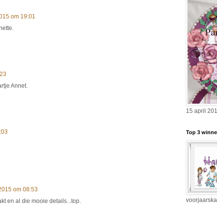
2015 om 19:01
nette.
:23
rtje Annet.
15 april 20
:03
Top 3 winne
2015 om 08:53
voorjaarska
 en al die mooie details...top.