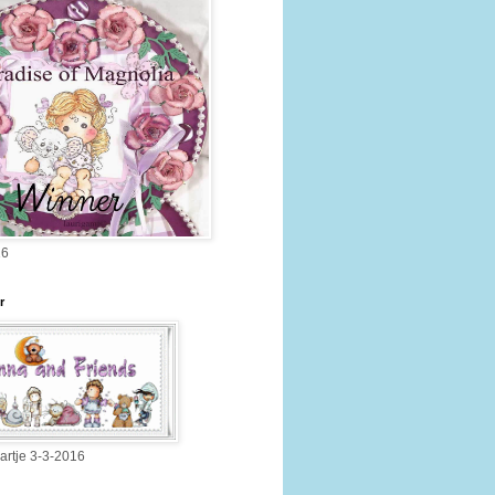
16
r
artje 3-3-2016